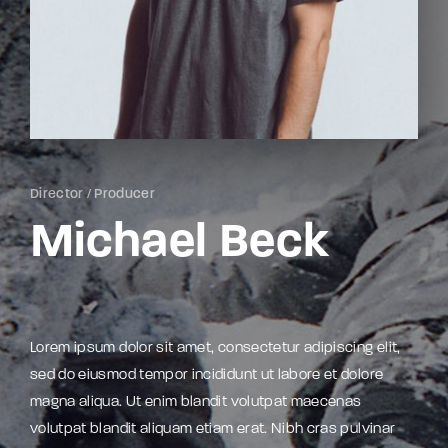
Lost Your Password?
By signing in, you agree to
our terms and
conditions
and our
privacy policy
.
Director
Producer
Michael Beck
Lorem ipsum dolor sit amet, consectetur adipiscing elit,
sed do eiusmod tempor incididunt ut labore et dolore
magna aliqua. Ut enim blandit volutpat maecenas
volutpat blandit aliquam etiam erat. Nibh cras pulvinar