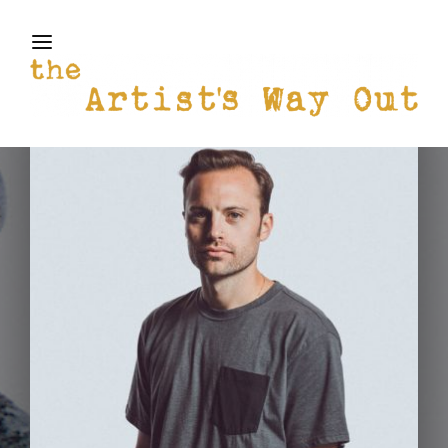
THE ARTISTS WAY OUT
Login
Register
Username or Email Address
Press Enter / Return to begin your search or hit
ESC to close
Password
SIGN IN
Remember Me